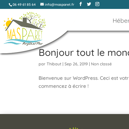
06 49 61 85 64
info@masparet.fr
Hébe
Bonjour tout le mon
par
Thibaut
|
Sep 26, 2019
|
Non classé
Bienvenue sur WordPress. Ceci est votre
commencez à écrire !