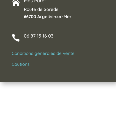
Mas Paret

Route de Sorede
66700 Argelès-sur-Mer
06 87 15 16 03

Conditions générales de vente
Cautions